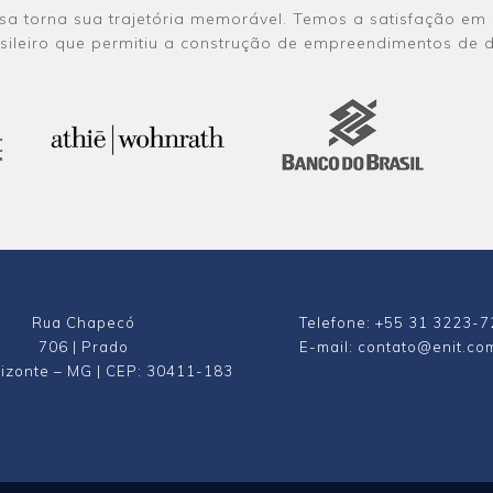
sa torna sua trajetória memorável. Temos a satisfação em s
asileiro que permitiu a construção de empreendimentos de 
Rua Chapecó
Telefone: +55 31 3223-
706 | Prado
E-mail: contato@enit.co
izonte – MG | CEP: 30411-183