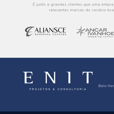
É junto a grandes clientes que uma empre
relevantes marcas do cenário br
Belo Hor